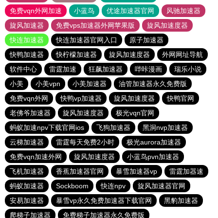
免费vqn外网加速
小蓝鸟
优途加速器官网
风驰加速器
旋风加速器
免费vps加速器外网苹果版
旋风加速度器
快连加速器
快连加速器官网入口
原子加速器
快鸭加速器
快柠檬加速器
旋风加速度器
外网网址导航
软件中心
雷霆加速
狂飙加速器
哔咔漫画
瑞乐小说
小美
小美vpn
小美加速器
油管加速器永久免费版
免费vqn外网
快鸭vp加速器
旋风加速度器
快鸭官网
老佛爷加速器
旋风加速度器
极光vqn官网
蚂蚁加速npv下载官网ios
飞狗加速器
黑洞nvp加速器
云梯加速器
雷霆每天免费2小时
极光aurora加速器
免费vqn加速外网
旋风加速度器
小蓝鸟pvn加速器
飞机加速器
香蕉加速器官网
暴雪加速器vp
雷霆加器速
蚂蚁加速器
Sockboom
快连npv
旋风加速器官网
安易加速器
暴雪vp永久免费加速器下载官网
黑豹加速器
爬梯子加速器
免费梯子加速器永久免费版