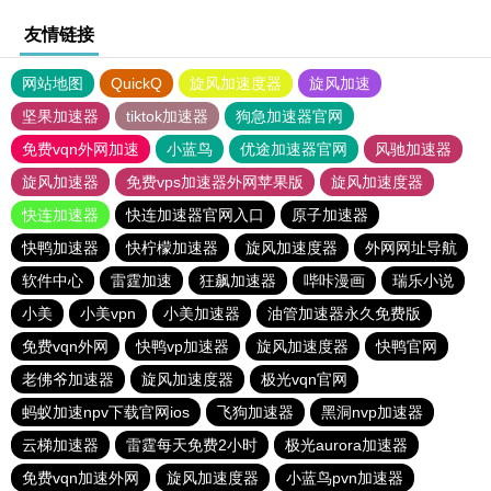
友情链接
网站地图
QuickQ
旋风加速度器
旋风加速
坚果加速器
tiktok加速器
狗急加速器官网
免费vqn外网加速
小蓝鸟
优途加速器官网
风驰加速器
旋风加速器
免费vps加速器外网苹果版
旋风加速度器
快连加速器
快连加速器官网入口
原子加速器
快鸭加速器
快柠檬加速器
旋风加速度器
外网网址导航
软件中心
雷霆加速
狂飙加速器
哔咔漫画
瑞乐小说
小美
小美vpn
小美加速器
油管加速器永久免费版
免费vqn外网
快鸭vp加速器
旋风加速度器
快鸭官网
老佛爷加速器
旋风加速度器
极光vqn官网
蚂蚁加速npv下载官网ios
飞狗加速器
黑洞nvp加速器
云梯加速器
雷霆每天免费2小时
极光aurora加速器
免费vqn加速外网
旋风加速度器
小蓝鸟pvn加速器