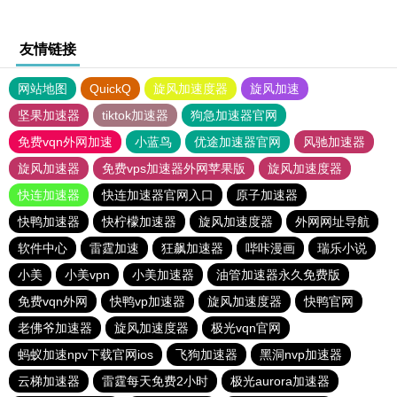
友情链接
网站地图
QuickQ
旋风加速度器
旋风加速
坚果加速器
tiktok加速器
狗急加速器官网
免费vqn外网加速
小蓝鸟
优途加速器官网
风驰加速器
旋风加速器
免费vps加速器外网苹果版
旋风加速度器
快连加速器
快连加速器官网入口
原子加速器
快鸭加速器
快柠檬加速器
旋风加速度器
外网网址导航
软件中心
雷霆加速
狂飙加速器
哔咔漫画
瑞乐小说
小美
小美vpn
小美加速器
油管加速器永久免费版
免费vqn外网
快鸭vp加速器
旋风加速度器
快鸭官网
老佛爷加速器
旋风加速度器
极光vqn官网
蚂蚁加速npv下载官网ios
飞狗加速器
黑洞nvp加速器
云梯加速器
雷霆每天免费2小时
极光aurora加速器