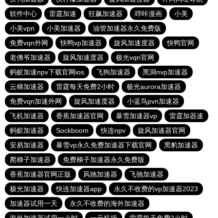
软件中心
雷霆加速
狂飙加速器
哔咔漫画
小美
小美vpn
小美加速器
油管加速器永久免费版
免费vqn外网
快鸭vp加速器
旋风加速度器
快鸭官网
老佛爷加速器
旋风加速度器
极光vqn官网
蚂蚁加速npv下载官网ios
飞狗加速器
黑洞nvp加速器
云梯加速器
雷霆每天免费2小时
极光aurora加速器
免费vqn加速外网
旋风加速度器
小蓝鸟pvn加速器
飞机加速器
香蕉加速器官网
暴雪加速器vp
雷霆加器速
蚂蚁加速器
Sockboom
快连npv
旋风加速器官网
安易加速器
暴雪vp永久免费加速器下载官网
黑豹加速器
爬梯子加速器
免费梯子加速器永久免费版
香蕉加速器官网正版
风驰加速器
飞驰加速器
极光加速器
快连加速器app
永久不收费的vp加速器2023
加速器试用一天
永久不收费的海外加速器