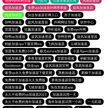
免费vqn外网加速
小蓝鸟
优途加速器官网
风驰加速器
旋风加速器
免费vps加速器外网苹果版
旋风加速度器
快连加速器
快连加速器官网入口
原子加速器
快鸭加速器
旋风加速度器
外网网址导航
软件中心
雷霆加速
狂飙加速器
哔咔漫画
免费vqn外网
快鸭vp加速器
旋风加速度器
快鸭官网
旋风加速度器
蚂蚁加速npv下载官网ios
飞狗加速器
云梯加速器
雷霆每天免费2小时
极光aurora加速器
小蓝鸟pvn加速器
飞机加速器
香蕉加速器官网
雷霆加器速
蚂蚁加速器
Sockboom
快连npv
旋风加速器官网
安易加速器
暴雪vp永久免费加速器下载官网
黑豹加速器
爬梯子加速器
免费梯子加速器永久免费版
香蕉加速器官网正版
风驰加速器
飞驰加速器
快连加速器app
永久不收费的vp加速器2023
加速器试用一天
永久不收费的海外加速器
海外加速器试用一小时
一元机场