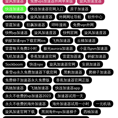
旋风加速器
免费vps加速器外网苹果版
旋风加速度器
快连加速器
快连加速器官网入口
原子加速器
快鸭加速器
旋风加速度器
外网网址导航
软件中心
雷霆加速
狂飙加速器
哔咔漫画
免费vqn外网
快鸭vp加速器
旋风加速度器
快鸭官网
旋风加速度器
蚂蚁加速npv下载官网ios
飞狗加速器
云梯加速器
雷霆每天免费2小时
极光aurora加速器
小蓝鸟pvn加速器
飞机加速器
香蕉加速器官网
雷霆加器速
蚂蚁加速器
Sockboom
快连npv
旋风加速器官网
安易加速器
暴雪vp永久免费加速器下载官网
黑豹加速器
爬梯子加速器
免费梯子加速器永久免费版
香蕉加速器官网正版
风驰加速器
飞驰加速器
快连加速器app
永久不收费的vp加速器2023
加速器试用一天
永久不收费的海外加速器
海外加速器试用一小时
一元机场
旋风加速官网下载
黑洞海外npv加速梯子
西柚加速