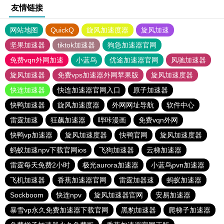
友情链接
网站地图
QuickQ
旋风加速度器
旋风加速
坚果加速器
tiktok加速器
狗急加速器官网
免费vqn外网加速
小蓝鸟
优途加速器官网
风驰加速器
旋风加速器
免费vps加速器外网苹果版
旋风加速度器
快连加速器
快连加速器官网入口
原子加速器
快鸭加速器
旋风加速度器
外网网址导航
软件中心
雷霆加速
狂飙加速器
哔咔漫画
免费vqn外网
快鸭vp加速器
旋风加速度器
快鸭官网
旋风加速度器
蚂蚁加速npv下载官网ios
飞狗加速器
云梯加速器
雷霆每天免费2小时
极光aurora加速器
小蓝鸟pvn加速器
飞机加速器
香蕉加速器官网
雷霆加器速
蚂蚁加速器
Sockboom
快连npv
旋风加速器官网
安易加速器
暴雪vp永久免费加速器下载官网
黑豹加速器
爬梯子加速器