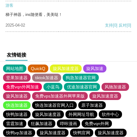
游客
梯子神器，ins随便看，美美哒！
2025-04-02
支持
[0]
反对
[0]
友情链接
网站地图
QuickQ
旋风加速度器
旋风加速
坚果加速器
tiktok加速器
狗急加速器官网
免费vqn外网加速
小蓝鸟
优途加速器官网
风驰加速器
旋风加速器
免费vps加速器外网苹果版
旋风加速度器
快连加速器
快连加速器官网入口
原子加速器
快鸭加速器
旋风加速度器
外网网址导航
软件中心
雷霆加速
狂飙加速器
哔咔漫画
免费vqn外网
快鸭vp加速器
旋风加速度器
快鸭官网
旋风加速度器