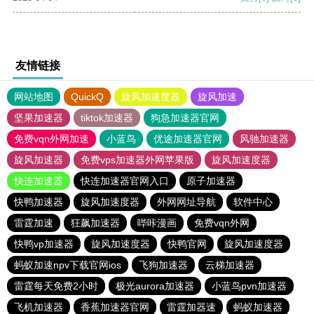
友情链接
网站地图
QuickQ
旋风加速度器
旋风加速
坚果加速器
tiktok加速器
狗急加速器官网
免费vqn外网加速
小蓝鸟
优途加速器官网
风驰加速器
旋风加速器
免费vps加速器外网苹果版
旋风加速度器
快连加速器
快连加速器官网入口
原子加速器
快鸭加速器
旋风加速度器
外网网址导航
软件中心
雷霆加速
狂飙加速器
哔咔漫画
免费vqn外网
快鸭vp加速器
旋风加速度器
快鸭官网
旋风加速度器
蚂蚁加速npv下载官网ios
飞狗加速器
云梯加速器
雷霆每天免费2小时
极光aurora加速器
小蓝鸟pvn加速器
飞机加速器
香蕉加速器官网
雷霆加器速
蚂蚁加速器