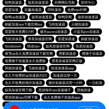
快鸭加速器
旋风加速度器
外网网址导航
软件中心
雷霆加速
狂飙加速器
哔咔漫画
免费vqn外网
快鸭vp加速器
旋风加速度器
快鸭官网
旋风加速度器
蚂蚁加速npv下载官网ios
飞狗加速器
云梯加速器
雷霆每天免费2小时
极光aurora加速器
小蓝鸟pvn加速器
飞机加速器
香蕉加速器官网
雷霆加器速
蚂蚁加速器
Sockboom
快连npv
旋风加速器官网
安易加速器
暴雪vp永久免费加速器下载官网
黑豹加速器
爬梯子加速器
免费梯子加速器永久免费版
香蕉加速器官网正版
风驰加速器
飞驰加速器
快连加速器app
永久不收费的vp加速器2023
加速器试用一天
永久不收费的海外加速器
海外加速器试用一小时
一元机场
旋风加速官网下载
黑洞海外npv加速梯子
西柚加速
黑洞加速npv官网下载
永久免费梯子加速器app
暴雪加速器
快联加速器