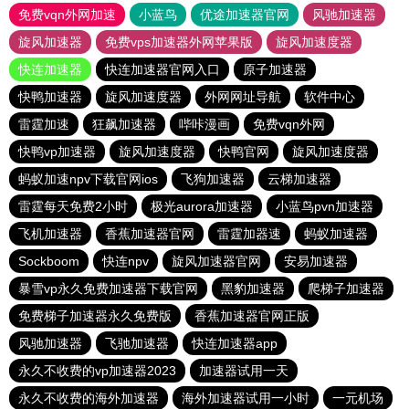
免费vqn外网加速
小蓝鸟
优途加速器官网
风驰加速器
旋风加速器
免费vps加速器外网苹果版
旋风加速度器
快连加速器
快连加速器官网入口
原子加速器
快鸭加速器
旋风加速度器
外网网址导航
软件中心
雷霆加速
狂飙加速器
哔咔漫画
免费vqn外网
快鸭vp加速器
旋风加速度器
快鸭官网
旋风加速度器
蚂蚁加速npv下载官网ios
飞狗加速器
云梯加速器
雷霆每天免费2小时
极光aurora加速器
小蓝鸟pvn加速器
飞机加速器
香蕉加速器官网
雷霆加器速
蚂蚁加速器
Sockboom
快连npv
旋风加速器官网
安易加速器
暴雪vp永久免费加速器下载官网
黑豹加速器
爬梯子加速器
免费梯子加速器永久免费版
香蕉加速器官网正版
风驰加速器
飞驰加速器
快连加速器app
永久不收费的vp加速器2023
加速器试用一天
永久不收费的海外加速器
海外加速器试用一小时
一元机场