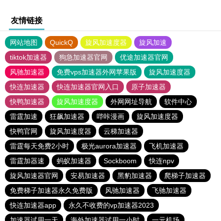
友情链接
网站地图
QuickQ
旋风加速度器
旋风加速
tiktok加速器
狗急加速器官网
优途加速器官网
风驰加速器
免费vps加速器外网苹果版
旋风加速度器
快连加速器
快连加速器官网入口
原子加速器
快鸭加速器
旋风加速度器
外网网址导航
软件中心
雷霆加速
狂飙加速器
哔咔漫画
旋风加速度器
快鸭官网
旋风加速度器
云梯加速器
雷霆每天免费2小时
极光aurora加速器
飞机加速器
雷霆加器速
蚂蚁加速器
Sockboom
快连npv
旋风加速器官网
安易加速器
黑豹加速器
爬梯子加速器
免费梯子加速器永久免费版
风驰加速器
飞驰加速器
快连加速器app
永久不收费的vp加速器2023
加速器试用一天
海外加速器试用一小时
一元机场