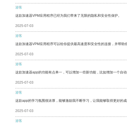
游客
这款加速器VPM应用程序已经为我们带来了无限的隐私和安全性保护。
2025-07-03
游客
这款加速器VPM应用程序可以给你提供最高速度和安全性的连接，并帮助
2025-07-03
游客
这款加速器app的功能有点单一，可以增加一些新功能，比如增加一个自
2025-07-03
游客
这款app的学习氛围很浓厚，能够激励我不断学习，让我能够取得更好的成
2025-07-03
游客