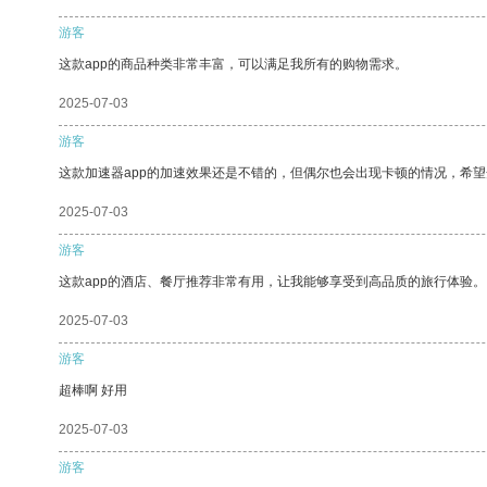
游客
这款app的商品种类非常丰富，可以满足我所有的购物需求。
2025-07-03
游客
这款加速器app的加速效果还是不错的，但偶尔也会出现卡顿的情况，希
2025-07-03
游客
这款app的酒店、餐厅推荐非常有用，让我能够享受到高品质的旅行体验。
2025-07-03
游客
超棒啊 好用
2025-07-03
游客