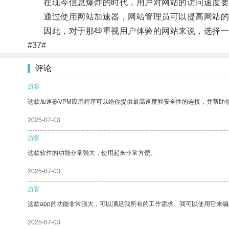
在现今信息爆炸的时代，用户对网站的访问速度要
通过使用网站加速器，网站管理员可以提高网站的
因此，对于那些重视用户体验的网站来说，选择一
#37#
评论
游客
这款加速器VPM应用程序可以给你提供最高速度和安全性的连接，并帮助
2025-07-03
游客
这款软件的功能非常强大，使用起来非常方便。
2025-07-03
游客
这款app的功能非常强大，可以满足我所有的工作需求。我可以使用它来
2025-07-03