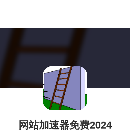
网站加速器免费2024