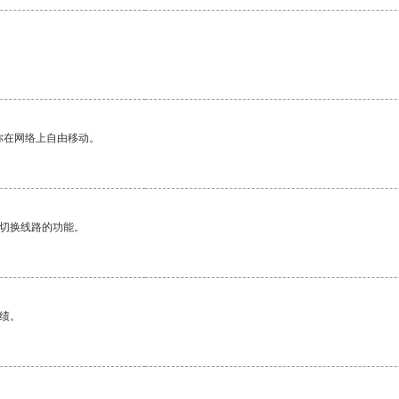
你在网络上自由移动。
动切换线路的功能。
绩。