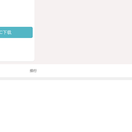
PC下载
排行