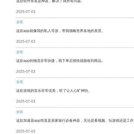
这款软件简直是神器，解决了我所有问题。
2025-07-03
游客
这款app就像我的私人导游，带我领略世界各地的美景。
2025-07-03
游客
这款app的物流非常快捷，我下单后很快就能收到商品。
2025-07-03
游客
这款游戏的音乐非常优美，听了让人心旷神怡。
2025-07-03
游客
这款加速器app简直是居家旅行必备神器，无论是看视频、玩游戏还是工
2025-07-03