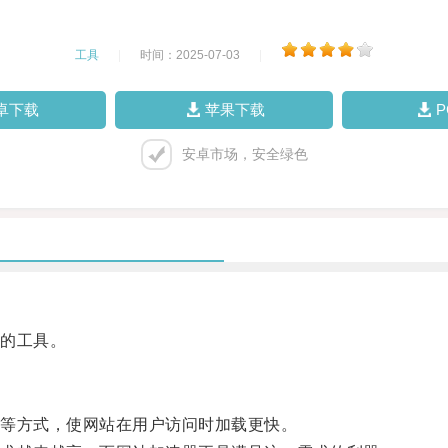
工具
|
时间：2025-07-03
|
卓下载
苹果下载
安卓市场，安全绿色
的工具。
等方式，使网站在用户访问时加载更快。