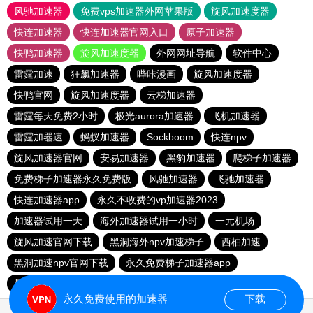
风驰加速器
免费vps加速器外网苹果版
旋风加速度器
快连加速器
快连加速器官网入口
原子加速器
快鸭加速器
旋风加速度器
外网网址导航
软件中心
雷霆加速
狂飙加速器
哔咔漫画
旋风加速度器
快鸭官网
旋风加速度器
云梯加速器
雷霆每天免费2小时
极光aurora加速器
飞机加速器
雷霆加器速
蚂蚁加速器
Sockboom
快连npv
旋风加速器官网
安易加速器
黑豹加速器
爬梯子加速器
免费梯子加速器永久免费版
风驰加速器
飞驰加速器
快连加速器app
永久不收费的vp加速器2023
加速器试用一天
海外加速器试用一小时
一元机场
旋风加速官网下载
黑洞海外npv加速梯子
西柚加速
黑洞加速npv官网下载
永久免费梯子加速器app
暴雪加速器
快联加速器
永久免费使用的加速器
下载