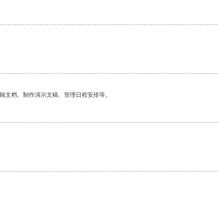
编辑文档、制作演示文稿、管理日程安排等。
。