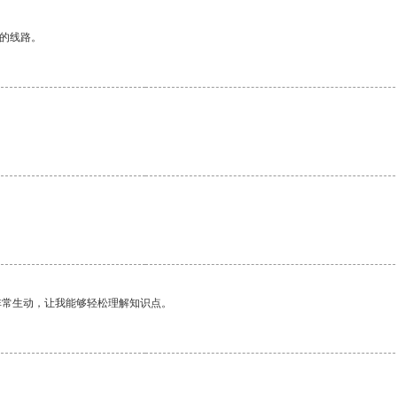
区的线路。
非常生动，让我能够轻松理解知识点。