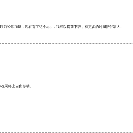
我以前经常加班，现在有了这个app，我可以提前下班，有更多的时间陪伴家人。
你在网络上自由移动。
。