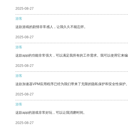
2025-08-27
游客
这款游戏的剧情非常感人，让我久久不能忘怀。
2025-08-27
游客
这款app的功能非常强大，可以满足我所有的工作需求。我可以使用它来
2025-08-27
游客
这款加速器VPM应用程序已经为我们带来了无限的隐私保护和安全性保护
2025-08-27
游客
这款app的游戏非常好玩，可以让我消磨时间。
2025-08-27