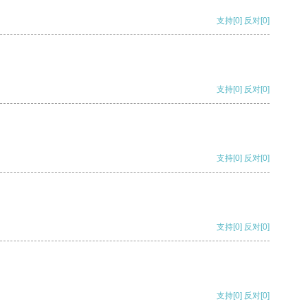
支持
[0]
反对
[0]
支持
[0]
反对
[0]
支持
[0]
反对
[0]
支持
[0]
反对
[0]
支持
[0]
反对
[0]