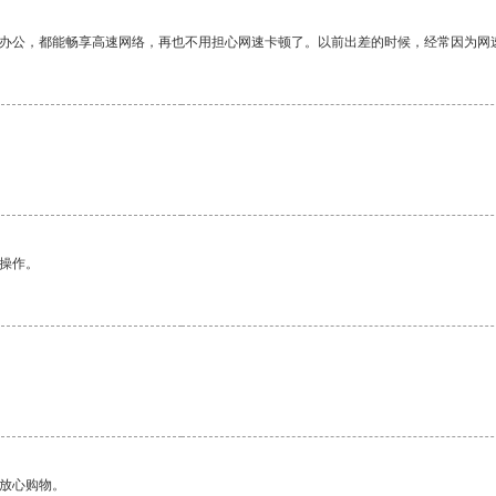
作办公，都能畅享高速网络，再也不用担心网速卡顿了。以前出差的时候，经常因为网
悉操作。
够放心购物。