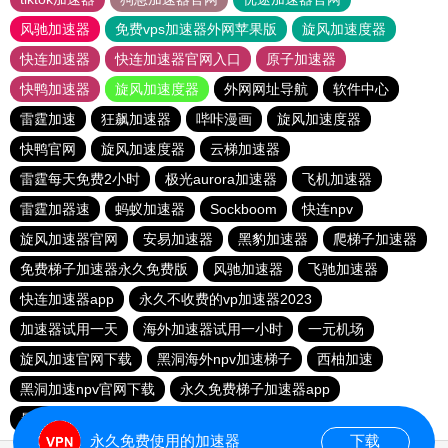
风驰加速器
免费vps加速器外网苹果版
旋风加速度器
快连加速器
快连加速器官网入口
原子加速器
快鸭加速器
旋风加速度器
外网网址导航
软件中心
雷霆加速
狂飙加速器
哔咔漫画
旋风加速度器
快鸭官网
旋风加速度器
云梯加速器
雷霆每天免费2小时
极光aurora加速器
飞机加速器
雷霆加器速
蚂蚁加速器
Sockboom
快连npv
旋风加速器官网
安易加速器
黑豹加速器
爬梯子加速器
免费梯子加速器永久免费版
风驰加速器
飞驰加速器
快连加速器app
永久不收费的vp加速器2023
加速器试用一天
海外加速器试用一小时
一元机场
旋风加速官网下载
黑洞海外npv加速梯子
西柚加速
黑洞加速npv官网下载
永久免费梯子加速器app
暴雪加速器
快联加速器
永久免费使用的加速器
下载