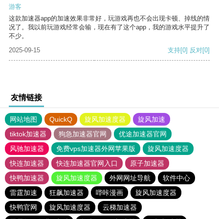
游客
这款加速器app的加速效果非常好，玩游戏再也不会出现卡顿、掉线的情
况了。我以前玩游戏经常会输，现在有了这个app，我的游戏水平提升了
不少。
2025-09-15
支持
[0]
反对
[0]
友情链接
网站地图
QuickQ
旋风加速度器
旋风加速
tiktok加速器
狗急加速器官网
优途加速器官网
风驰加速器
免费vps加速器外网苹果版
旋风加速度器
快连加速器
快连加速器官网入口
原子加速器
快鸭加速器
旋风加速度器
外网网址导航
软件中心
雷霆加速
狂飙加速器
哔咔漫画
旋风加速度器
快鸭官网
旋风加速度器
云梯加速器