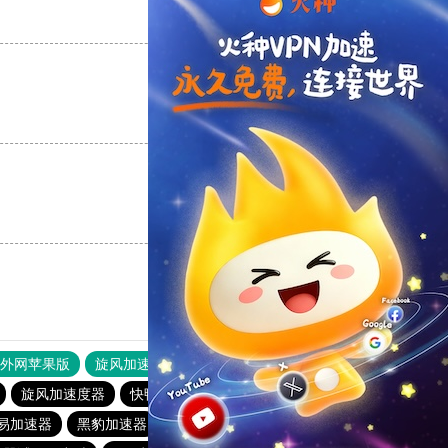
支持
[0]
反对
[0]
支持
[0]
反对
[0]
支持
[0]
反对
[0]
器外网苹果版
旋风加速度器
快连加速器
旋风加速度器
快鸭官网
旋风加速度器
云梯加速器
易加速器
黑豹加速器
爬梯子加速器