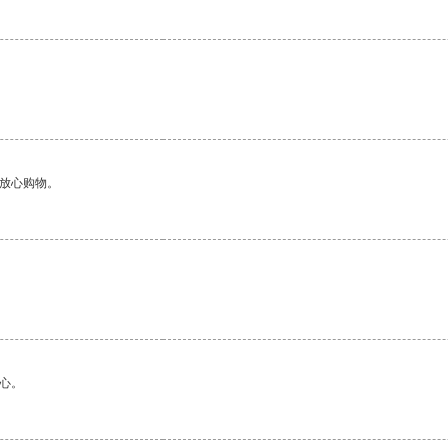
够放心购物。
心。