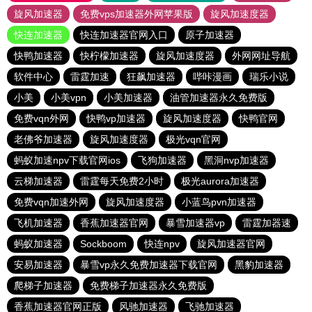
旋风加速器
免费vps加速器外网苹果版
旋风加速度器
快连加速器
快连加速器官网入口
原子加速器
快鸭加速器
快柠檬加速器
旋风加速度器
外网网址导航
软件中心
雷霆加速
狂飙加速器
哔咔漫画
瑞乐小说
小美
小美vpn
小美加速器
油管加速器永久免费版
免费vqn外网
快鸭vp加速器
旋风加速度器
快鸭官网
老佛爷加速器
旋风加速度器
极光vqn官网
蚂蚁加速npv下载官网ios
飞狗加速器
黑洞nvp加速器
云梯加速器
雷霆每天免费2小时
极光aurora加速器
免费vqn加速外网
旋风加速度器
小蓝鸟pvn加速器
飞机加速器
香蕉加速器官网
暴雪加速器vp
雷霆加器速
蚂蚁加速器
Sockboom
快连npv
旋风加速器官网
安易加速器
暴雪vp永久免费加速器下载官网
黑豹加速器
爬梯子加速器
免费梯子加速器永久免费版
香蕉加速器官网正版
风驰加速器
飞驰加速器