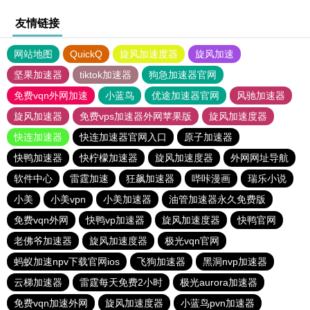
友情链接
网站地图
QuickQ
旋风加速度器
旋风加速
坚果加速器
tiktok加速器
狗急加速器官网
免费vqn外网加速
小蓝鸟
优途加速器官网
风驰加速器
旋风加速器
免费vps加速器外网苹果版
旋风加速度器
快连加速器
快连加速器官网入口
原子加速器
快鸭加速器
快柠檬加速器
旋风加速度器
外网网址导航
软件中心
雷霆加速
狂飙加速器
哔咔漫画
瑞乐小说
小美
小美vpn
小美加速器
油管加速器永久免费版
免费vqn外网
快鸭vp加速器
旋风加速度器
快鸭官网
老佛爷加速器
旋风加速度器
极光vqn官网
蚂蚁加速npv下载官网ios
飞狗加速器
黑洞nvp加速器
云梯加速器
雷霆每天免费2小时
极光aurora加速器
免费vqn加速外网
旋风加速度器
小蓝鸟pvn加速器