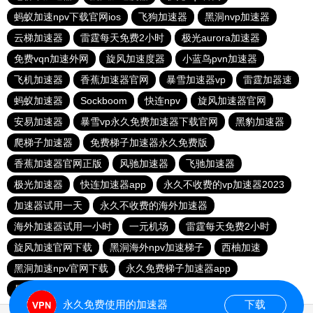
蚂蚁加速npv下载官网ios
飞狗加速器
黑洞nvp加速器
云梯加速器
雷霆每天免费2小时
极光aurora加速器
免费vqn加速外网
旋风加速度器
小蓝鸟pvn加速器
飞机加速器
香蕉加速器官网
暴雪加速器vp
雷霆加器速
蚂蚁加速器
Sockboom
快连npv
旋风加速器官网
安易加速器
暴雪vp永久免费加速器下载官网
黑豹加速器
爬梯子加速器
免费梯子加速器永久免费版
香蕉加速器官网正版
风驰加速器
飞驰加速器
极光加速器
快连加速器app
永久不收费的vp加速器2023
加速器试用一天
永久不收费的海外加速器
海外加速器试用一小时
一元机场
雷霆每天免费2小时
旋风加速官网下载
黑洞海外npv加速梯子
西柚加速
黑洞加速npv官网下载
永久免费梯子加速器app
暴雪加速器
快联加速器
永久免费使用的加速器
下载