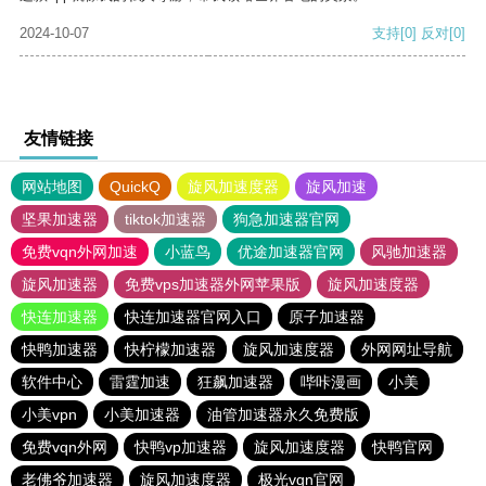
2024-10-07
支持
[0]
反对
[0]
友情链接
网站地图
QuickQ
旋风加速度器
旋风加速
坚果加速器
tiktok加速器
狗急加速器官网
免费vqn外网加速
小蓝鸟
优途加速器官网
风驰加速器
旋风加速器
免费vps加速器外网苹果版
旋风加速度器
快连加速器
快连加速器官网入口
原子加速器
快鸭加速器
快柠檬加速器
旋风加速度器
外网网址导航
软件中心
雷霆加速
狂飙加速器
哔咔漫画
小美
小美vpn
小美加速器
油管加速器永久免费版
免费vqn外网
快鸭vp加速器
旋风加速度器
快鸭官网
老佛爷加速器
旋风加速度器
极光vqn官网