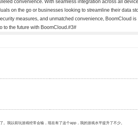
leled convenience. With seamless integration across all device
viduals on the go or businesses looking to streamline their data 
 security measures, and unmatched convenience, BoomCloud is se
 to the future with BoomCloud.#3#
了。我以前玩游戏经常会输，现在有了这个app，我的游戏水平提升了不少。