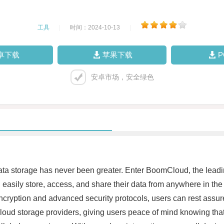
工具
|
时间：2024-10-13
|
卓下载
苹果下载
安卓市场，安全绿色
 data storage has never been greater. Enter BoomCloud, the leadin
easily store, access, and share their data from anywhere in the
ryption and advanced security protocols, users can rest assured
ud storage providers, giving users peace of mind knowing that the