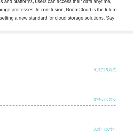
s and platforms, users can access their data anytime,
storage processes. In conclusion, BoomCloud is the future
tting a new standard for cloud storage solutions. Say
支持
[0]
反对
[0]
支持
[0]
反对
[0]
支持
[0]
反对
[0]