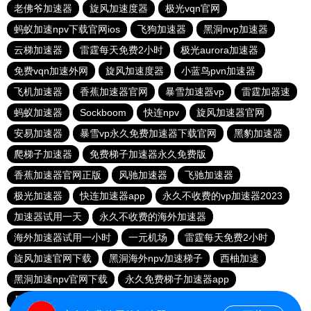
老佛爷加速器
旋风加速度器
极光vqn官网
蚂蚁加速npv下载官网ios
飞狗加速器
黑洞nvp加速器
云梯加速器
雷霆每天免费2小时
极光aurora加速器
免费vqn加速外网
旋风加速度器
小蓝鸟pvn加速器
飞机加速器
香蕉加速器官网
暴雪加速器vp
雷霆加器速
蚂蚁加速器
Sockboom
快连npv
旋风加速器官网
安易加速器
暴雪vp永久免费加速器下载官网
黑豹加速器
爬梯子加速器
免费梯子加速器永久免费版
香蕉加速器官网正版
风驰加速器
飞驰加速器
极光加速器
快连加速器app
永久不收费的vp加速器2023
加速器试用一天
永久不收费的海外加速器
海外加速器试用一小时
一元机场
雷霆每天免费2小时
旋风加速官网下载
黑洞海外npv加速梯子
西柚加速
黑洞加速npv官网下载
永久免费梯子加速器app
暴雪加速器
快联加速器