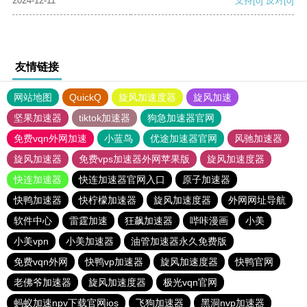
2024-12-11
支持
[0]
反对
[0]
友情链接
网站地图
QuickQ
旋风加速度器
旋风加速
坚果加速器
tiktok加速器
狗急加速器官网
免费vqn外网加速
小蓝鸟
优途加速器官网
风驰加速器
旋风加速器
免费vps加速器外网苹果版
旋风加速度器
快连加速器
快连加速器官网入口
原子加速器
快鸭加速器
快柠檬加速器
旋风加速度器
外网网址导航
软件中心
雷霆加速
狂飙加速器
哔咔漫画
小美
小美vpn
小美加速器
油管加速器永久免费版
免费vqn外网
快鸭vp加速器
旋风加速度器
快鸭官网
老佛爷加速器
旋风加速度器
极光vqn官网
蚂蚁加速npv下载官网ios
飞狗加速器
黑洞nvp加速器