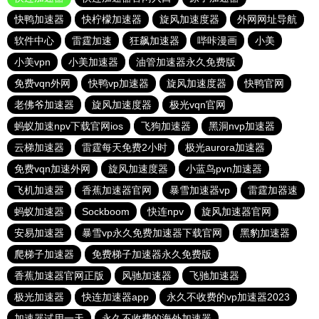
快鸭加速器
快柠檬加速器
旋风加速度器
外网网址导航
软件中心
雷霆加速
狂飙加速器
哔咔漫画
小美
小美vpn
小美加速器
油管加速器永久免费版
免费vqn外网
快鸭vp加速器
旋风加速度器
快鸭官网
老佛爷加速器
旋风加速度器
极光vqn官网
蚂蚁加速npv下载官网ios
飞狗加速器
黑洞nvp加速器
云梯加速器
雷霆每天免费2小时
极光aurora加速器
免费vqn加速外网
旋风加速度器
小蓝鸟pvn加速器
飞机加速器
香蕉加速器官网
暴雪加速器vp
雷霆加器速
蚂蚁加速器
Sockboom
快连npv
旋风加速器官网
安易加速器
暴雪vp永久免费加速器下载官网
黑豹加速器
爬梯子加速器
免费梯子加速器永久免费版
香蕉加速器官网正版
风驰加速器
飞驰加速器
极光加速器
快连加速器app
永久不收费的vp加速器2023
加速器试用一天
永久不收费的海外加速器