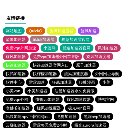
友情链接
网站地图
QuickQ
旋风加速度器
旋风加速
坚果加速器
tiktok加速器
狗急加速器官网
免费vqn外网加速
小蓝鸟
优途加速器官网
风驰加速器
旋风加速器
免费vps加速器外网苹果版
旋风加速度器
快连加速器
快连加速器官网入口
原子加速器
快鸭加速器
快柠檬加速器
旋风加速度器
外网网址导航
软件中心
雷霆加速
狂飙加速器
哔咔漫画
小美
小美vpn
小美加速器
油管加速器永久免费版
免费vqn外网
快鸭vp加速器
旋风加速度器
快鸭官网
老佛爷加速器
旋风加速度器
极光vqn官网
蚂蚁加速npv下载官网ios
飞狗加速器
黑洞nvp加速器
云梯加速器
雷霆每天免费2小时
极光aurora加速器