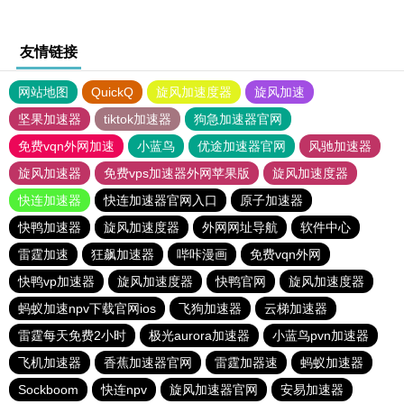
友情链接
网站地图
QuickQ
旋风加速度器
旋风加速
坚果加速器
tiktok加速器
狗急加速器官网
免费vqn外网加速
小蓝鸟
优途加速器官网
风驰加速器
旋风加速器
免费vps加速器外网苹果版
旋风加速度器
快连加速器
快连加速器官网入口
原子加速器
快鸭加速器
旋风加速度器
外网网址导航
软件中心
雷霆加速
狂飙加速器
哔咔漫画
免费vqn外网
快鸭vp加速器
旋风加速度器
快鸭官网
旋风加速度器
蚂蚁加速npv下载官网ios
飞狗加速器
云梯加速器
雷霆每天免费2小时
极光aurora加速器
小蓝鸟pvn加速器
飞机加速器
香蕉加速器官网
雷霆加器速
蚂蚁加速器
Sockboom
快连npv
旋风加速器官网
安易加速器