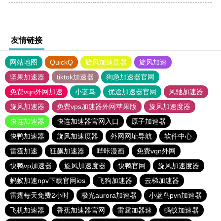
友情链接
网站地图
QuickQ
旋风加速度器
旋风加速
坚果加速器
tiktok加速器
狗急加速器官网
免费vqn外网加速
小蓝鸟
优途加速器官网
风驰加速器
旋风加速器
免费vps加速器外网苹果版
旋风加速度器
快连加速器
快连加速器官网入口
原子加速器
快鸭加速器
旋风加速度器
外网网址导航
软件中心
雷霆加速
狂飙加速器
哔咔漫画
免费vqn外网
快鸭vp加速器
旋风加速度器
快鸭官网
旋风加速度器
蚂蚁加速npv下载官网ios
飞狗加速器
云梯加速器
雷霆每天免费2小时
极光aurora加速器
小蓝鸟pvn加速器
飞机加速器
香蕉加速器官网
雷霆加器速
蚂蚁加速器