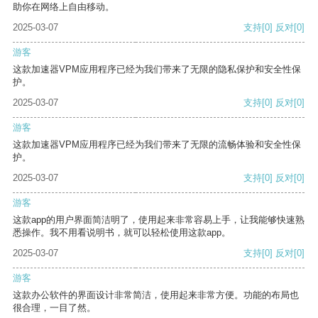
助你在网络上自由移动。
2025-03-07
支持
[0]
反对
[0]
游客
这款加速器VPM应用程序已经为我们带来了无限的隐私保护和安全性保
护。
2025-03-07
支持
[0]
反对
[0]
游客
这款加速器VPM应用程序已经为我们带来了无限的流畅体验和安全性保
护。
2025-03-07
支持
[0]
反对
[0]
游客
这款app的用户界面简洁明了，使用起来非常容易上手，让我能够快速熟
悉操作。我不用看说明书，就可以轻松使用这款app。
2025-03-07
支持
[0]
反对
[0]
游客
这款办公软件的界面设计非常简洁，使用起来非常方便。功能的布局也
很合理，一目了然。