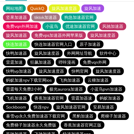
网站地图
QuickQ
旋风加速度器
旋风加速
坚果加速器
tiktok加速器
狗急加速器官网
免费vqn外网加速
小蓝鸟
优途加速器官网
风驰加速器
旋风加速器
免费vps加速器外网苹果版
旋风加速度器
快连加速器
快连加速器官网入口
原子加速器
快鸭加速器
旋风加速度器
外网网址导航
软件中心
雷霆加速
狂飙加速器
哔咔漫画
免费vqn外网
快鸭vp加速器
旋风加速度器
快鸭官网
旋风加速度器
蚂蚁加速npv下载官网ios
飞狗加速器
云梯加速器
雷霆每天免费2小时
极光aurora加速器
小蓝鸟pvn加速器
飞机加速器
香蕉加速器官网
雷霆加器速
蚂蚁加速器
Sockboom
快连npv
旋风加速器官网
安易加速器
暴雪vp永久免费加速器下载官网
黑豹加速器
爬梯子加速器
免费梯子加速器永久免费版
香蕉加速器官网正版