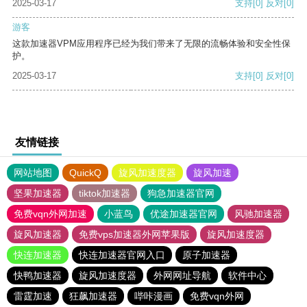
2025-03-17
支持
[0]
反对
[0]
游客
这款加速器VPM应用程序已经为我们带来了无限的流畅体验和安全性保
护。
2025-03-17
支持
[0]
反对
[0]
友情链接
网站地图
QuickQ
旋风加速度器
旋风加速
坚果加速器
tiktok加速器
狗急加速器官网
免费vqn外网加速
小蓝鸟
优途加速器官网
风驰加速器
旋风加速器
免费vps加速器外网苹果版
旋风加速度器
快连加速器
快连加速器官网入口
原子加速器
快鸭加速器
旋风加速度器
外网网址导航
软件中心
雷霆加速
狂飙加速器
哔咔漫画
免费vqn外网