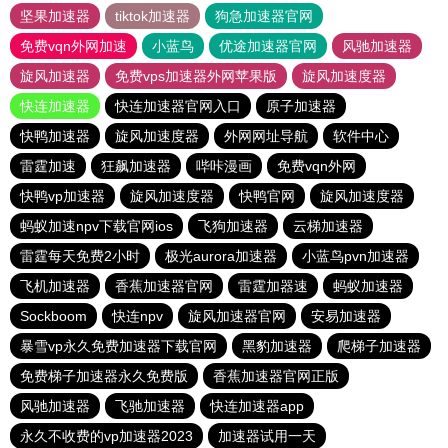
坚果加速器
tiktok加速器
狗急加速器官网
免费vqn外网加速
小蓝鸟
优途加速器官网
风驰加速器
旋风加速器
免费vps加速器外网苹果版
旋风加速度器
快连加速器
快连加速器官网入口
原子加速器
快鸭加速器
旋风加速度器
外网网址导航
软件中心
雷霆加速
狂飙加速器
哔咔漫画
免费vqn外网
快鸭vp加速器
旋风加速度器
快鸭官网
旋风加速度器
蚂蚁加速npv下载官网ios
飞狗加速器
云梯加速器
雷霆每天免费2小时
极光aurora加速器
小蓝鸟pvn加速器
飞机加速器
香蕉加速器官网
雷霆加器速
蚂蚁加速器
Sockboom
快连npv
旋风加速器官网
安易加速器
暴雪vp永久免费加速器下载官网
黑豹加速器
爬梯子加速器
免费梯子加速器永久免费版
香蕉加速器官网正版
风驰加速器
飞驰加速器
快连加速器app
永久不收费的vp加速器2023
加速器试用一天