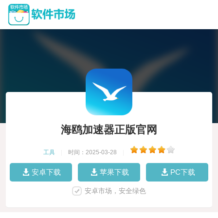
海鸥加速器正版官网
工具
|
时间：2025-03-28
|
安卓下载
苹果下载
PC下载
安卓市场，安全绿色