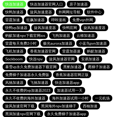
快连加速器
快连加速器官网入口
原子加速器
快鸭加速器
旋风加速度器
外网网址导航
软件中心
雷霆加速
狂飙加速器
哔咔漫画
免费vqn外网
快鸭vp加速器
旋风加速度器
快鸭官网
旋风加速度器
蚂蚁加速npv下载官网ios
飞狗加速器
云梯加速器
雷霆每天免费2小时
极光aurora加速器
小蓝鸟pvn加速器
飞机加速器
香蕉加速器官网
雷霆加器速
蚂蚁加速器
Sockboom
快连npv
旋风加速器官网
安易加速器
暴雪vp永久免费加速器下载官网
黑豹加速器
爬梯子加速器
免费梯子加速器永久免费版
香蕉加速器官网正版
风驰加速器
飞驰加速器
快连加速器app
永久不收费的vp加速器2023
加速器试用一天
永久不收费的海外加速器
海外加速器试用一小时
一元机场
旋风加速官网下载
黑洞海外npv加速梯子
西柚加速
黑洞加速npv官网下载
永久免费梯子加速器app