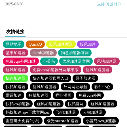
2025-03-30
支持
[0]
反对
[0]
友情链接
网站地图
QuickQ
旋风加速度器
旋风加速
坚果加速器
tiktok加速器
狗急加速器官网
免费vqn外网加速
小蓝鸟
优途加速器官网
风驰加速器
旋风加速器
免费vps加速器外网苹果版
旋风加速度器
快连加速器
快连加速器官网入口
原子加速器
快鸭加速器
旋风加速度器
外网网址导航
软件中心
雷霆加速
狂飙加速器
哔咔漫画
免费vqn外网
快鸭vp加速器
旋风加速度器
快鸭官网
旋风加速度器
蚂蚁加速npv下载官网ios
飞狗加速器
云梯加速器
雷霆每天免费2小时
极光aurora加速器
小蓝鸟pvn加速器