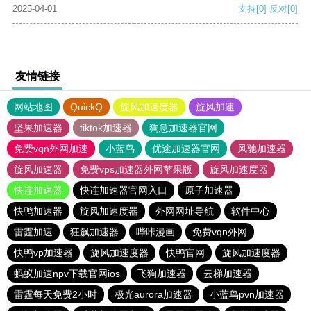
2025-04-01
支持
[0]
反对
[0]
友情链接
网站地图
QuickQ
旋风加速度器
旋风加速
坚果加速器
tiktok加速器
狗急加速器官网
免费vqn外网加速
小蓝鸟
优途加速器官网
风驰加速器
旋风加速器
免费vps加速器外网苹果版
旋风加速度器
快连加速器
快连加速器官网入口
原子加速器
快鸭加速器
旋风加速度器
外网网址导航
软件中心
雷霆加速
狂飙加速器
哔咔漫画
免费vqn外网
快鸭vp加速器
旋风加速度器
快鸭官网
旋风加速度器
蚂蚁加速npv下载官网ios
飞狗加速器
云梯加速器
雷霆每天免费2小时
极光aurora加速器
小蓝鸟pvn加速器