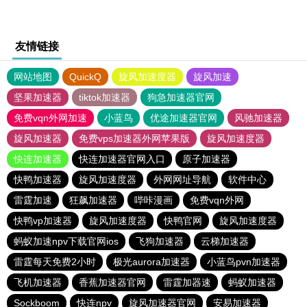
友情链接
网站地图
QuickQ
旋风加速度器
旋风加速
坚果加速器
tiktok加速器
狗急加速器官网
免费vqn外网加速
小蓝鸟
优途加速器官网
风驰加速器
旋风加速器
免费vps加速器外网苹果版
旋风加速度器
快连加速器
快连加速器官网入口
原子加速器
快鸭加速器
旋风加速度器
外网网址导航
软件中心
雷霆加速
狂飙加速器
哔咔漫画
免费vqn外网
快鸭vp加速器
旋风加速度器
快鸭官网
旋风加速度器
蚂蚁加速npv下载官网ios
飞狗加速器
云梯加速器
雷霆每天免费2小时
极光aurora加速器
小蓝鸟pvn加速器
飞机加速器
香蕉加速器官网
雷霆加器速
蚂蚁加速器
Sockboom
快连npv
旋风加速器官网
安易加速器