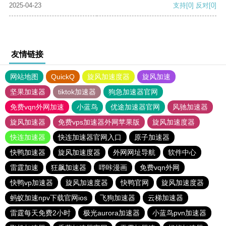
2025-04-23
支持
[0]
反对
[0]
友情链接
网站地图
QuickQ
旋风加速度器
旋风加速
坚果加速器
tiktok加速器
狗急加速器官网
免费vqn外网加速
小蓝鸟
优途加速器官网
风驰加速器
旋风加速器
免费vps加速器外网苹果版
旋风加速度器
快连加速器
快连加速器官网入口
原子加速器
快鸭加速器
旋风加速度器
外网网址导航
软件中心
雷霆加速
狂飙加速器
哔咔漫画
免费vqn外网
快鸭vp加速器
旋风加速度器
快鸭官网
旋风加速度器
蚂蚁加速npv下载官网ios
飞狗加速器
云梯加速器
雷霆每天免费2小时
极光aurora加速器
小蓝鸟pvn加速器