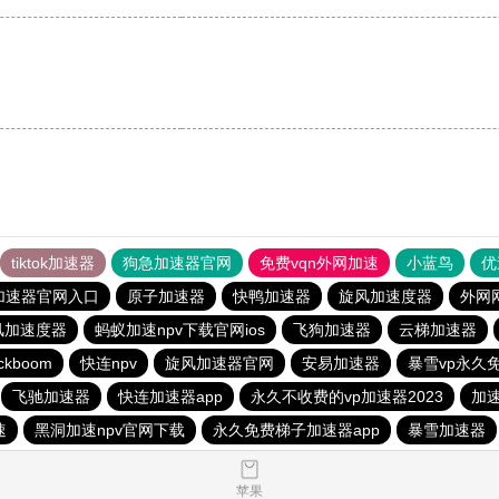
。
tiktok加速器
狗急加速器官网
免费vqn外网加速
小蓝鸟
优
加速器官网入口
原子加速器
快鸭加速器
旋风加速度器
外网
风加速度器
蚂蚁加速npv下载官网ios
飞狗加速器
云梯加速器
ckboom
快连npv
旋风加速器官网
安易加速器
暴雪vp永久
飞驰加速器
快连加速器app
永久不收费的vp加速器2023
加
速
黑洞加速npv官网下载
永久免费梯子加速器app
暴雪加速器
苹果