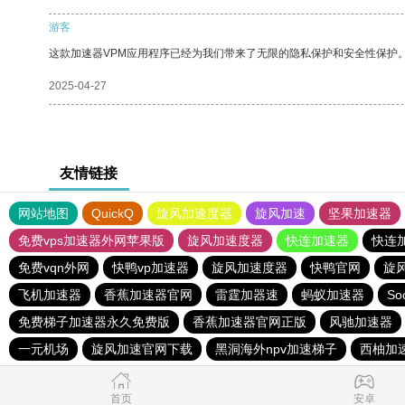
游客
这款加速器VPM应用程序已经为我们带来了无限的隐私保护和安全性保护
2025-04-27
友情链接
网站地图
QuickQ
旋风加速度器
旋风加速
坚果加速器
免费vps加速器外网苹果版
旋风加速度器
快连加速器
快连
免费vqn外网
快鸭vp加速器
旋风加速度器
快鸭官网
旋
飞机加速器
香蕉加速器官网
雷霆加器速
蚂蚁加速器
So
免费梯子加速器永久免费版
香蕉加速器官网正版
风驰加速器
一元机场
旋风加速官网下载
黑洞海外npv加速梯子
西柚加
首页
安卓