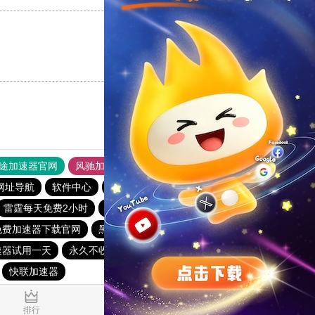
支持
[0]
反对
[0]
途加速器官网
风驰加速器
旋风加速器
网址导航
软件中心
雷霆加速
狂飙加速器
哔咔漫画
雷霆每天免费2小时
极光aurora加速器
小蓝鸟pvn加速器
免费加速器下载官网
黑豹加速器
爬梯子加速器
速器试用一天
永久不收费的海外加速器
海外加速器试用一小时
快联加速器
0.084208s
排行
推荐