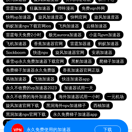
雷霆加速
狂飙加速器
哔咔漫画
免费vqn外网
快鸭vp加速器
旋风加速度器
快鸭官网
旋风加速度器
蚂蚁加速npv下载官网ios
飞狗加速器
云梯加速器
雷霆每天免费2小时
极光aurora加速器
小蓝鸟pvn加速器
飞机加速器
香蕉加速器官网
雷霆加器速
蚂蚁加速器
Sockboom
快连npv
旋风加速器官网
安易加速器
暴雪vp永久免费加速器下载官网
黑豹加速器
爬梯子加速器
免费梯子加速器永久免费版
香蕉加速器官网正版
风驰加速器
飞驰加速器
快连加速器app
永久不收费的vp加速器2023
加速器试用一天
永久不收费的海外加速器
海外加速器试用一小时
一元机场
旋风加速官网下载
黑洞海外npv加速梯子
西柚加速
黑洞加速npv官网下载
永久免费梯子加速器app
暴雪加速器
快联加速器
永久免费使用的加速器
下载