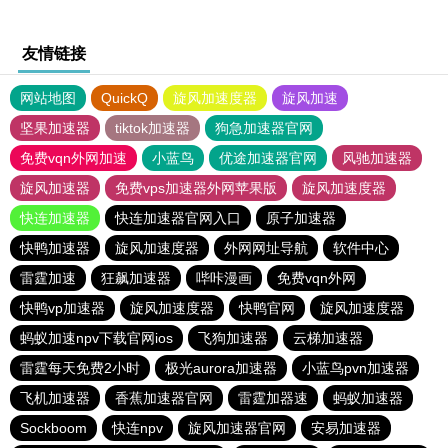
友情链接
网站地图
QuickQ
旋风加速度器
旋风加速
坚果加速器
tiktok加速器
狗急加速器官网
免费vqn外网加速
小蓝鸟
优途加速器官网
风驰加速器
旋风加速器
免费vps加速器外网苹果版
旋风加速度器
快连加速器
快连加速器官网入口
原子加速器
快鸭加速器
旋风加速度器
外网网址导航
软件中心
雷霆加速
狂飙加速器
哔咔漫画
免费vqn外网
快鸭vp加速器
旋风加速度器
快鸭官网
旋风加速度器
蚂蚁加速npv下载官网ios
飞狗加速器
云梯加速器
雷霆每天免费2小时
极光aurora加速器
小蓝鸟pvn加速器
飞机加速器
香蕉加速器官网
雷霆加器速
蚂蚁加速器
Sockboom
快连npv
旋风加速器官网
安易加速器