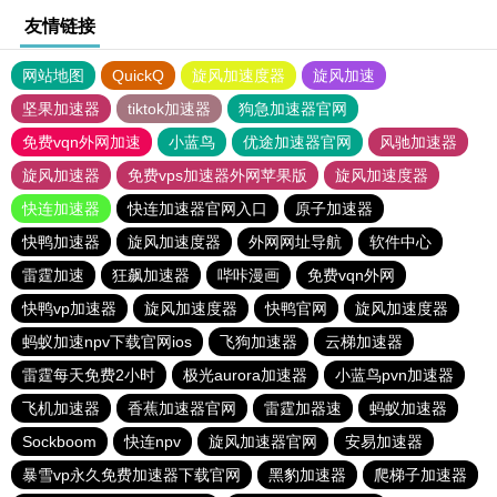
友情链接
网站地图
QuickQ
旋风加速度器
旋风加速
坚果加速器
tiktok加速器
狗急加速器官网
免费vqn外网加速
小蓝鸟
优途加速器官网
风驰加速器
旋风加速器
免费vps加速器外网苹果版
旋风加速度器
快连加速器
快连加速器官网入口
原子加速器
快鸭加速器
旋风加速度器
外网网址导航
软件中心
雷霆加速
狂飙加速器
哔咔漫画
免费vqn外网
快鸭vp加速器
旋风加速度器
快鸭官网
旋风加速度器
蚂蚁加速npv下载官网ios
飞狗加速器
云梯加速器
雷霆每天免费2小时
极光aurora加速器
小蓝鸟pvn加速器
飞机加速器
香蕉加速器官网
雷霆加器速
蚂蚁加速器
Sockboom
快连npv
旋风加速器官网
安易加速器
暴雪vp永久免费加速器下载官网
黑豹加速器
爬梯子加速器