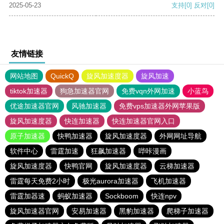
2025-05-23
支持
[0]
反对
[0]
友情链接
网站地图
QuickQ
旋风加速度器
旋风加速
tiktok加速器
狗急加速器官网
免费vqn外网加速
小蓝鸟
优途加速器官网
风驰加速器
免费vps加速器外网苹果版
旋风加速度器
快连加速器
快连加速器官网入口
原子加速器
快鸭加速器
旋风加速度器
外网网址导航
软件中心
雷霆加速
狂飙加速器
哔咔漫画
旋风加速度器
快鸭官网
旋风加速度器
云梯加速器
雷霆每天免费2小时
极光aurora加速器
飞机加速器
雷霆加器速
蚂蚁加速器
Sockboom
快连npv
旋风加速器官网
安易加速器
黑豹加速器
爬梯子加速器