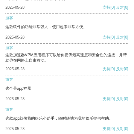
2025-05-28
支持
[0]
反对
[0]
游客
这款软件的功能非常强大，使用起来非常方便。
2025-05-28
支持
[0]
反对
[0]
游客
这款加速器VPM应用程序可以给你提供最高速度和安全性的连接，并帮
助你在网络上自由移动。
2025-05-28
支持
[0]
反对
[0]
游客
这个是app神器
2025-05-28
支持
[0]
反对
[0]
游客
这款app就像我的娱乐小助手，随时随地为我的娱乐提供帮助。
2025-05-28
支持
[0]
反对
[0]