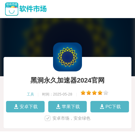
黑洞永久加速器2024官网
工具
|
时间：2025-05-28
|
安卓下载
苹果下载
PC下载
安卓市场，安全绿色