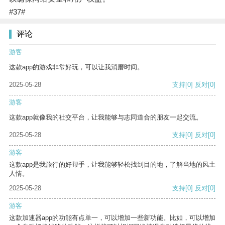
#37#
评论
游客
这款app的游戏非常好玩，可以让我消磨时间。
2025-05-28
支持
[0]
反对
[0]
游客
这款app就像我的社交平台，让我能够与志同道合的朋友一起交流。
2025-05-28
支持
[0]
反对
[0]
游客
这款app是我旅行的好帮手，让我能够轻松找到目的地，了解当地的风土
人情。
2025-05-28
支持
[0]
反对
[0]
游客
这款加速器app的功能有点单一，可以增加一些新功能。比如，可以增加