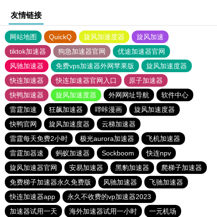
友情链接
网站地图
QuickQ
旋风加速度器
旋风加速
tiktok加速器
狗急加速器官网
优途加速器官网
风驰加速器
免费vps加速器外网苹果版
旋风加速度器
快连加速器
快连加速器官网入口
原子加速器
快鸭加速器
旋风加速度器
外网网址导航
软件中心
雷霆加速
狂飙加速器
哔咔漫画
旋风加速度器
快鸭官网
旋风加速度器
云梯加速器
雷霆每天免费2小时
极光aurora加速器
飞机加速器
雷霆加器速
蚂蚁加速器
Sockboom
快连npv
旋风加速器官网
安易加速器
黑豹加速器
爬梯子加速器
免费梯子加速器永久免费版
风驰加速器
飞驰加速器
快连加速器app
永久不收费的vp加速器2023
加速器试用一天
海外加速器试用一小时
一元机场