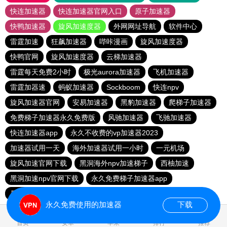
快连加速器
快连加速器官网入口
原子加速器
快鸭加速器
旋风加速度器
外网网址导航
软件中心
雷霆加速
狂飙加速器
哔咔漫画
旋风加速度器
快鸭官网
旋风加速度器
云梯加速器
雷霆每天免费2小时
极光aurora加速器
飞机加速器
雷霆加器速
蚂蚁加速器
Sockboom
快连npv
旋风加速器官网
安易加速器
黑豹加速器
爬梯子加速器
免费梯子加速器永久免费版
风驰加速器
飞驰加速器
快连加速器app
永久不收费的vp加速器2023
加速器试用一天
海外加速器试用一小时
一元机场
旋风加速官网下载
黑洞海外npv加速梯子
西柚加速
黑洞加速npv官网下载
永久免费梯子加速器app
暴雪加速器
快联加速器
永久免费使用的加速器
下载
0.085016s
首页
安卓
苹果
排行
推荐