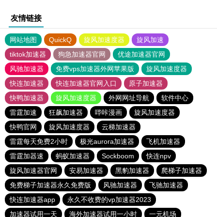
友情链接
网站地图
QuickQ
旋风加速度器
旋风加速
tiktok加速器
狗急加速器官网
优途加速器官网
风驰加速器
免费vps加速器外网苹果版
旋风加速度器
快连加速器
快连加速器官网入口
原子加速器
快鸭加速器
旋风加速度器
外网网址导航
软件中心
雷霆加速
狂飙加速器
哔咔漫画
旋风加速度器
快鸭官网
旋风加速度器
云梯加速器
雷霆每天免费2小时
极光aurora加速器
飞机加速器
雷霆加器速
蚂蚁加速器
Sockboom
快连npv
旋风加速器官网
安易加速器
黑豹加速器
爬梯子加速器
免费梯子加速器永久免费版
风驰加速器
飞驰加速器
快连加速器app
永久不收费的vp加速器2023
加速器试用一天
海外加速器试用一小时
一元机场