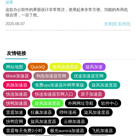
游客
这款办公软件的界面设计非常简洁，使用起来非常方便。功能的布局也
很合理，一目了然。
2025-06-07
支持
[0]
反对
[0]
友情链接
网站地图
QuickQ
旋风加速度器
旋风加速
tiktok加速器
狗急加速器官网
优途加速器官网
风驰加速器
免费vps加速器外网苹果版
旋风加速度器
快连加速器
快连加速器官网入口
原子加速器
快鸭加速器
旋风加速度器
外网网址导航
软件中心
雷霆加速
狂飙加速器
哔咔漫画
旋风加速度器
快鸭官网
旋风加速度器
云梯加速器
雷霆每天免费2小时
极光aurora加速器
飞机加速器