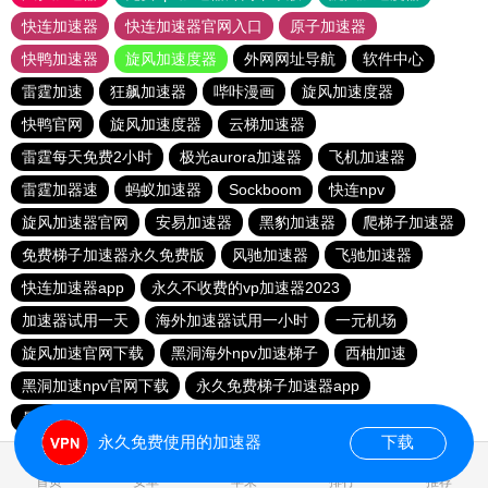
快连加速器
快连加速器官网入口
原子加速器
快鸭加速器
旋风加速度器
外网网址导航
软件中心
雷霆加速
狂飙加速器
哔咔漫画
旋风加速度器
快鸭官网
旋风加速度器
云梯加速器
雷霆每天免费2小时
极光aurora加速器
飞机加速器
雷霆加器速
蚂蚁加速器
Sockboom
快连npv
旋风加速器官网
安易加速器
黑豹加速器
爬梯子加速器
免费梯子加速器永久免费版
风驰加速器
飞驰加速器
快连加速器app
永久不收费的vp加速器2023
加速器试用一天
海外加速器试用一小时
一元机场
旋风加速官网下载
黑洞海外npv加速梯子
西柚加速
黑洞加速npv官网下载
永久免费梯子加速器app
暴雪加速器
快联加速器
永久免费使用的加速器
下载
0.200950s
首页
安卓
苹果
排行
推荐