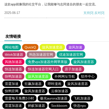
这款app就像我的社交平台，让我能够与志同道合的朋友一起交流。
2025-06-17
支持
[0]
反对
[0]
友情链接
网站地图
QuickQ
旋风加速度器
旋风加速
tiktok加速器
狗急加速器官网
优途加速器官网
风驰加速器
免费vps加速器外网苹果版
旋风加速度器
快连加速器
快连加速器官网入口
原子加速器
快鸭加速器
旋风加速度器
外网网址导航
软件中心
雷霆加速
狂飙加速器
哔咔漫画
旋风加速度器
快鸭官网
旋风加速度器
云梯加速器
雷霆每天免费2小时
极光aurora加速器
飞机加速器
雷霆加器速
蚂蚁加速器
Sockboom
快连npv